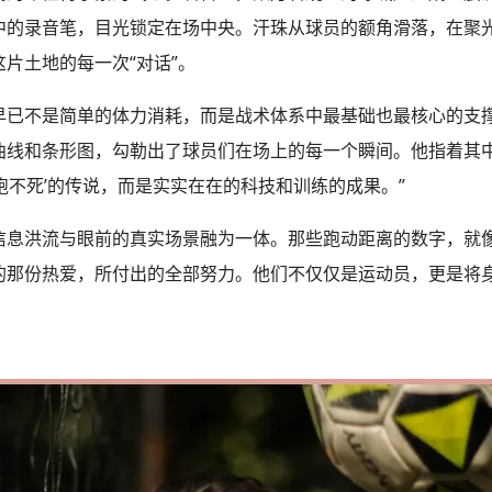
中的录音笔，目光锁定在场中央。汗珠从球员的额角滑落，在聚
片土地的每一次“对话”。
早已不是简单的体力消耗，而是战术体系中最基础也最核心的支
曲线和条形图，勾勒出了球员们在场上的每一个瞬间。他指着其中
‘跑不死’的传说，而是实实在在的科技和训练的成果。”
信息洪流与眼前的真实场景融为一体。那些跑动距离的数字，就
的那份热爱，所付出的全部努力。他们不仅仅是运动员，更是将