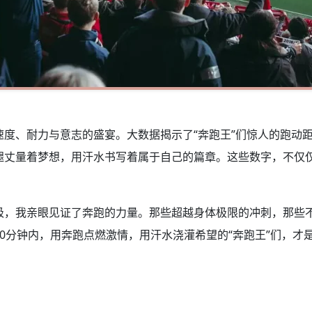
速度、耐力与意志的盛宴。大数据揭示了“奔跑王”们惊人的跑动
腿丈量着梦想，用汗水书写着属于自己的篇章。这些数字，不仅
。
吸，我亲眼见证了奔跑的力量。那些超越身体极限的冲刺，那些
0分钟内，用奔跑点燃激情，用汗水浇灌希望的“奔跑王”们，才