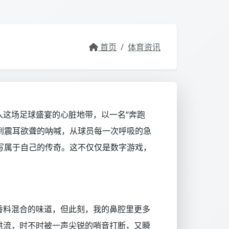
首页
/
体育资讯
这场足球盛宴的心脏地带，以一名“奔跑
光到震耳欲聋的呐喊，从球员每一次呼吸的急
写属于自己的传奇。这不仅仅是数字游戏，
香料混合的味道，但此刻，我的鼻腔里更多
洪流，时不时被一声尖锐的哨音打断，又瞬