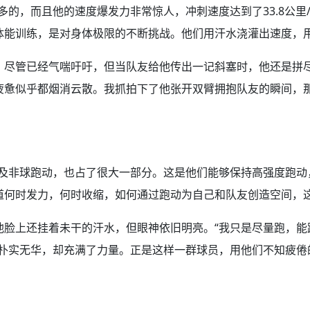
多的，而且他的速度爆发力非常惊人，冲刺速度达到了33.8公里
体能训练，是对身体极限的不断挑战。他们用汗水浇灌出速度，
，尽管已经气喘吁吁，但当队友给他传出一记斜塞时，他还是拼
疲惫似乎都烟消云散。我抓拍下了他张开双臂拥抱队友的瞬间，那
以及非球跑动，也占了很大一部分。这是他们能够保持高强度跑动
道何时发力，何时收缩，如何通过跑动为自己和队友创造空间，这
脸上还挂着未干的汗水，但眼神依旧明亮。“我只是尽量跑，能
话朴实无华，却充满了力量。正是这样一群球员，用他们不知疲倦