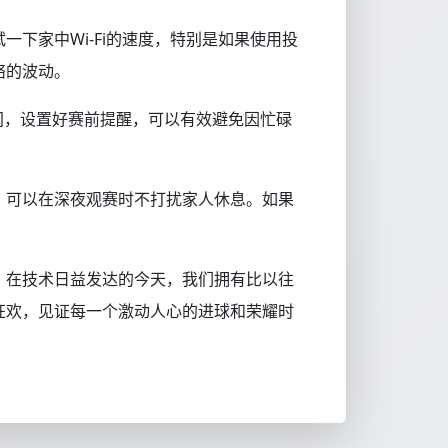
下家中Wi-Fi的速度，特别是如果使用投
络的波动。
间，设置好赛前提醒，可以有效避免因忙碌
，可以在深夜观赛时不打扰家人休息。如果
。在技术日益发达的今天，我们拥有比以往
狂欢，见证每一个激动人心的进球和荣耀时