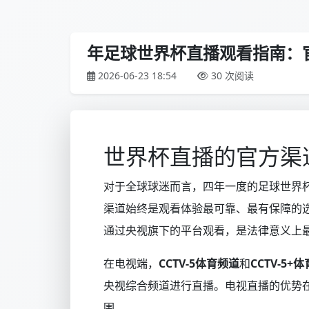
年足球世界杯直播观看指南：
2026-06-23 18:54
30 次阅读
世界杯直播的官方渠
对于全球球迷而言，四年一度的足球世界
渠道始终是观看体验最可靠、最有保障的
通过央视旗下的平台观看，是法律意义上
在电视端，
CCTV-5体育频道
和
CCTV-5
央视综合频道进行直播。电视直播的优势
围。