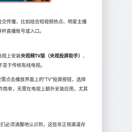
社交传播，比如结合短视频热点、明星主播
界杯直播账号或入口。
电视上安装
央视频TV版（央视投屏助手）
、
不亚于传统有线电视。
需点击播放界面上的“TV”投屏按钮，选择
操作简单，无需在电视上额外安装应用，尤其
我们必须清醒地认识到，这些非正规渠道存