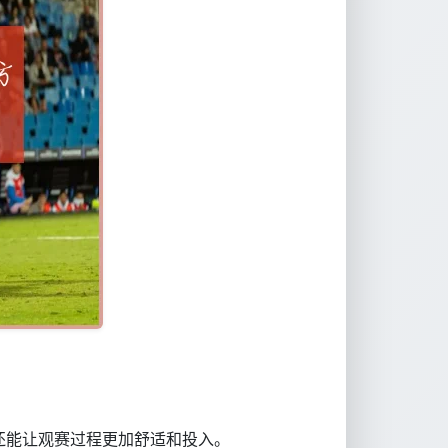
还能让观赛过程更加舒适和投入。