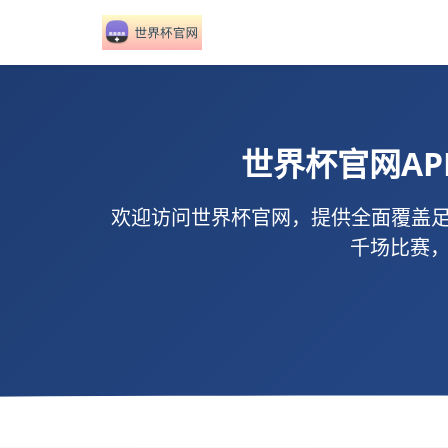
世界杯官网
A
欢迎访问
世界杯官网
，提供全面覆盖足
千场比赛，