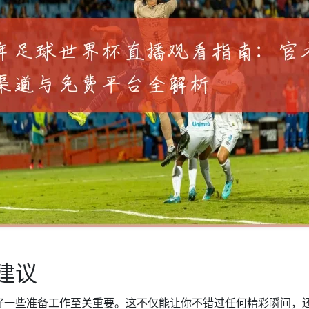
建议
好一些准备工作至关重要。这不仅能让你不错过任何精彩瞬间，