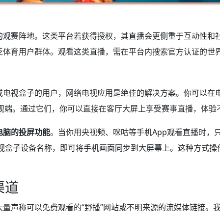
的观赛阵地。这类平台若获得授权，其直播会更侧重于互动性和
泛体育用户群体。观看这类直播，需在平台内搜索官方认证的世
或电视盒子的用户，网络电视应用是绝佳的解决方案。你可以在
视端。通过它们，你可以直接在客厅大屏上享受赛事直播，体验
电脑的投屏功能
。当你用央视频、咪咕等手机App观看直播时，只
或电视盒子设备名称，即可将手机画面同步到大屏幕上。这种方式
渠道
大量声称可以免费观看的“野播”网站或不明来源的流媒体链接。